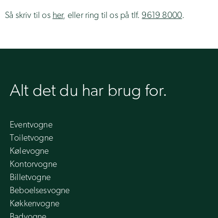
Så skriv til os
her
, eller ring til os på tlf.
9619 8000
.
Alt det du har brug for.
Eventvogne
Toiletvogne
Kølevogne
Kontorvogne
Billetvogne
Beboelsesvogne
Køkkenvogne
Badvogne