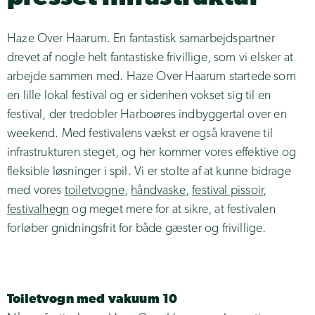
Hjallerup Marked
Tilbehør
Royal Run
Haze Over Haarum. En fantastisk samarbejdspartner
Trucks & lager
Dana Cup
drevet af nogle helt fantastiske frivillige, som vi elsker at
Vandpost
arbejde sammen med. Haze Over Haarum startede som
Musik i Lejet
LED lystårn
en lille lokal festival og er sidenhen vokset sig til en
Skive Festival
festival, der tredobler Harboøres indbyggertal over en
Køle/Frys
Ungdommens Folkemøde
weekend. Med festivalens vækst er også kravene til
Varmekanon
Spot Festival
infrastrukturen steget, og her kommer vores effektive og
Isterninger
fleksible løsninger i spil. Vi er stolte af at kunne bidrage
Haze Over Haarum
Polaris Ranger EV
med vores
toiletvogne
,
håndvaske
,
festival pissoir
,
Alive Festival
festivalhegn
og meget mere for at sikre, at festivalen
Radio & teknik
Vildbjerg Cup
forløber gnidningsfrit for både gæster og frivillige.
Toiletvogn med vakuum 10